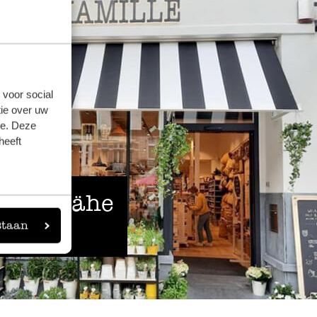
 voor social
ie over uw
se. Deze
heeft
 der Nähe
staan
eigen