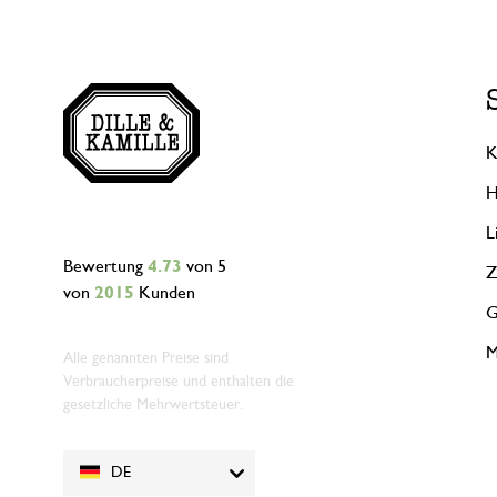
K
H
L
Bewertung
4.73
von 5
Z
von
2015
Kunden
G
M
Alle genannten Preise sind
Verbraucherpreise und enthalten die
gesetzliche Mehrwertsteuer.
DE