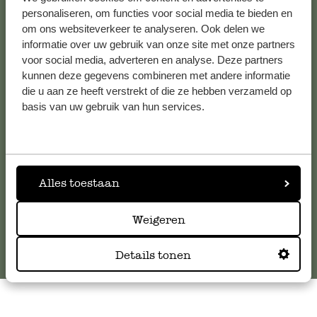
personaliseren, om functies voor social media te bieden en
om ons websiteverkeer te analyseren. Ook delen we
informatie over uw gebruik van onze site met onze partners
Kundenservice/Hilfe
voor social media, adverteren en analyse. Deze partners
kunnen deze gegevens combineren met andere informatie
Falls Sie Fragen haben oder Tipps und Hilfe brauchen, wenden
die u aan ze heeft verstrekt of die ze hebben verzameld op
Sie sich bitte an unseren Kundenservice. Oder lesen Sie hier
basis van uw gebruik van hun services.
die Antworten auf
häufig gestellte Fragen
.
kundenservice@dille-kamille.de
Alles toestaan
Online-Kundenservice
Weigeren
Details tonen