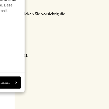
se. Deze
heeft
ufen sind, drücken Sie vorsichtig die
in die Kekse.
bkühlen.
Rezept an
staan