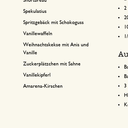
Shortbread
2 
Spekulatius
2
Spritzgebäck mit Schokoguss
1
Vanillewaffeln
1
Weihnachtskekse mit Anis und
Au
Vanille
Zuckerplätzchen mit Sahne
B
Vanillekipferl
B
3
Amarena-Kirschen
H
K