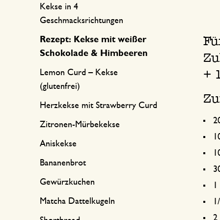
Küchentextilien
Kerzen
Süßwaren
Kekse in 4
Geschmacksrichtungen
Tischwäsche
Kerzenhalter
Fü
Rezept: Kekse mit weißer
Tee-Zubehör
Körbe
Schokolade & Himbeeren
Zu
Kaffee-Zubehör
Schreiben & Hobby
+ 
Lemon Curd – Kekse
(glutenfrei)
Besteck
Taschen
Zu
Herzkekse mit Strawberry Curd
2
International kochen
Zitronen-Mürbekekse
1
Aniskekse
1
Bananenbrot
3
Gewürzkuchen
1
Matcha Dattelkugeln
1
2