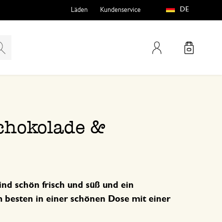
DE
Läden
Kundenservice
Mein Konto
teln
htungen
chokolade &
nd schön frisch und süß und ein
 besten in einer schönen Dose mit einer
e