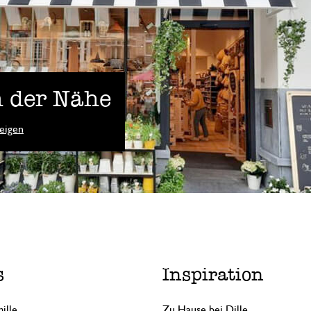
 der Nähe
eigen
s
Inspiration
ille
Zu Hause bei Dille