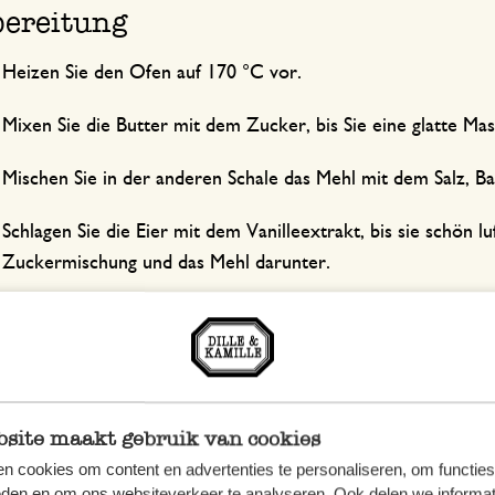
ereitung
Heizen Sie den Ofen auf 170 °C vor.
Mixen Sie die Butter mit dem Zucker, bis Sie eine glatte Ma
Mischen Sie in der anderen Schale das Mehl mit dem Salz, B
Schlagen Sie die Eier mit dem Vanilleextrakt, bis sie schön l
Zuckermischung und das Mehl darunter.
Heben Sie mithilfe des Kochlöffels vorsichtig 90% der weiß
Rollen Sie den Teig zu kleinen, gleichgroßen Bällchen.
Legen Sie einen Bogen Backpapier auf ein Backblech und vert
site maakt gebruik van cookies
Abstand zwischen den einzelnen Bällchen - darauf.
n cookies om content en advertenties te personaliseren, om functies
eden en om ons websiteverkeer te analyseren. Ook delen we informat