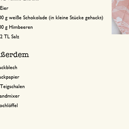
Eier
00 g weiße Schokolade (in kleine Stücke gehackt)
00 g Himbeeren
/2 TL Salz
ßerdem
ackblech
ackpapier
 Teigschalen
andmixer
ochlöffel