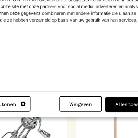
Die Kekse müssen ca. 12 bis 15 Minuten in den Ofen.
 onze site met onze partners voor social media, adverteren en analy
nnen deze gegevens combineren met andere informatie die u aan ze 
Nach der Hälfte der Backzeit, wenn alle Teigbällchen ausgela
f die ze hebben verzameld op basis van uw gebruik van hun services.
Himbeerstückchen und die restlichen Schokoladenstückchen 
Sind die Kekse fertig? Lassen Sie auf dem Blech vollständig a
en Sie sich die Produkte aus dem 
s tonen
Weigeren
Alles toe