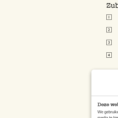
Zub
Deze web
We gebruike
media te bi