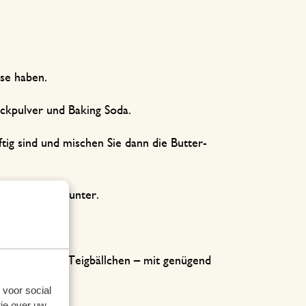
sse haben.
ackpulver und Baking Soda.
uftig sind und mischen Sie dann die Butter-
en Schokolade unter.
eilen Sie die Teigbällchen – mit genügend
 voor social
ie over uw