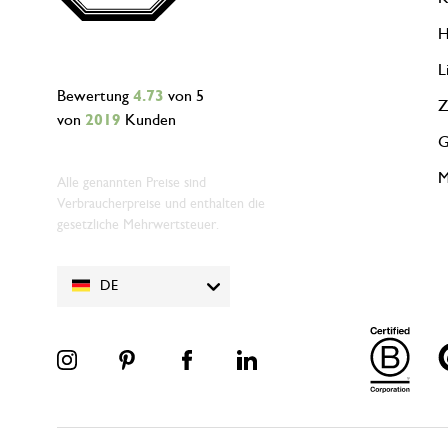
H
L
Bewertung
4.73
von 5
Z
von
2019
Kunden
G
M
Alle genannten Preise sind
Verbraucherpreise und enthalten die
gesetzliche Mehrwertsteuer.
DE