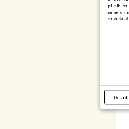
gebruik van
partners ku
verstrekt o
Seh
Detail