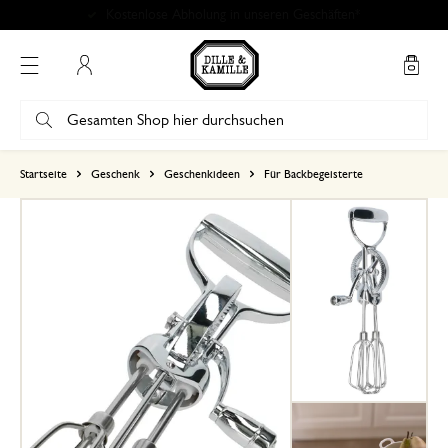
Kostenlose Abholung in unseren Geschäften*
Mein Konto
basierend auf 5 bewertungen
Startseite
Geschenk
Geschenkideen
Für Backbegeisterte
5
4
3
2
1
20. Januar 2024
Nur Bewertung, ohne Kommentar