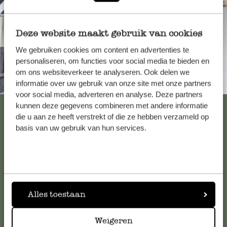
Deze website maakt gebruik van cookies
We gebruiken cookies om content en advertenties te
personaliseren, om functies voor social media te bieden en
om ons websiteverkeer te analyseren. Ook delen we
Immer in der Nähe
informatie over uw gebruik van onze site met onze partners
voor social media, adverteren en analyse. Deze partners
Alle 62 Geschäfte anzeigen
kunnen deze gegevens combineren met andere informatie
die u aan ze heeft verstrekt of die ze hebben verzameld op
basis van uw gebruik van hun services.
Kundenservice/Hilfe
Falls Sie Fragen haben oder Tipps und Hilfe brauchen, wenden
Sie sich bitte an unseren Kundenservice. Oder lesen Sie hier
Alles toestaan
die Antworten auf
häufig gestellte Fragen
.
Weigeren