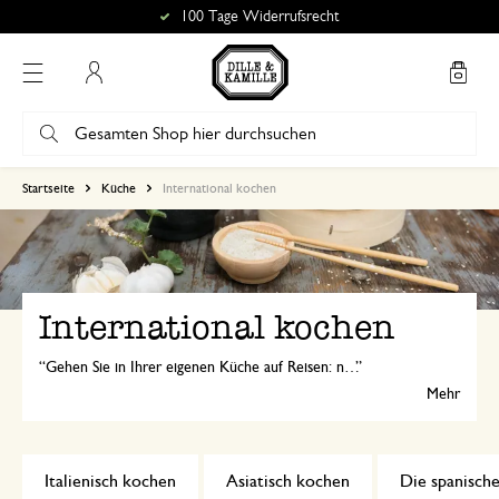
100 Tage Widerrufsrecht
Mein Konto
Startseite
Küche
International kochen
International kochen
Gehen Sie in Ihrer eigenen Küche auf Reisen: nach Spanien mit unseren Paella-Kräutern, nach Italien mithilfe der Pastamaschine oder nach Asien mit unserem Dämpfkorb und Stäbchen!
Mehr
Italienisch kochen
Asiatisch kochen
Die spanisch