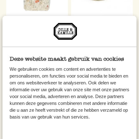
Kürbis-Risotto, 300 g
Reisschale 'Cameo', Porzellan,
Ø 12,5 cm
5,95
3,50
19,83 / kg
inkl. MwSt zzgl. Versandkosten
inkl. MwSt zzgl. Versandkosten
Deze website maakt gebruik van cookies
Ausverkauft
We gebruiken cookies om content en advertenties te
personaliseren, om functies voor social media te bieden en
om ons websiteverkeer te analyseren. Ook delen we
informatie over uw gebruik van onze site met onze partners
voor social media, adverteren en analyse. Deze partners
kunnen deze gegevens combineren met andere informatie
die u aan ze heeft verstrekt of die ze hebben verzameld op
basis van uw gebruik van hun services.
Ölkorken, Edelstahl mit