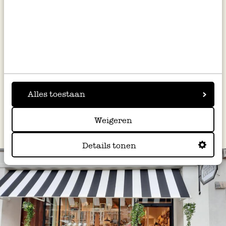
Holzdeckel
3,95
inkl. MwSt zzgl. Versandkosten
Ausverkauft
1
2
3
4
Alles toestaan
Weigeren
Details tonen