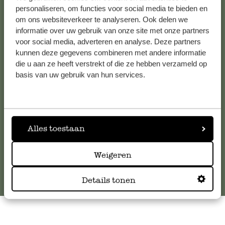
personaliseren, om functies voor social media te bieden en
om ons websiteverkeer te analyseren. Ook delen we
informatie over uw gebruik van onze site met onze partners
Kundenservice/Hilfe
voor social media, adverteren en analyse. Deze partners
kunnen deze gegevens combineren met andere informatie
Falls Sie Fragen haben oder Tipps und Hilfe brauchen, wenden
die u aan ze heeft verstrekt of die ze hebben verzameld op
Sie sich bitte an unseren Kundenservice. Oder lesen Sie hier
basis van uw gebruik van hun services.
die Antworten auf
häufig gestellte Fragen
.
kundenservice@dille-kamille.de
Alles toestaan
Online-Kundenservice
Weigeren
Details tonen