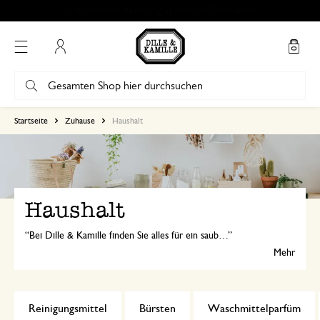
Versandinformationen
Mein Konto
Startseite
Zuhause
Haushalt
Haushalt
Bei Dille & Kamille finden Sie alles für ein sauberes und frisches Zuhause. Von Schrubbern, Bürsten und Handfegern bis hin zu Eimern und natürlichen Reinigungsprodukten.
Mehr
Reinigungsmittel
Bürsten
Waschmittelparfüm