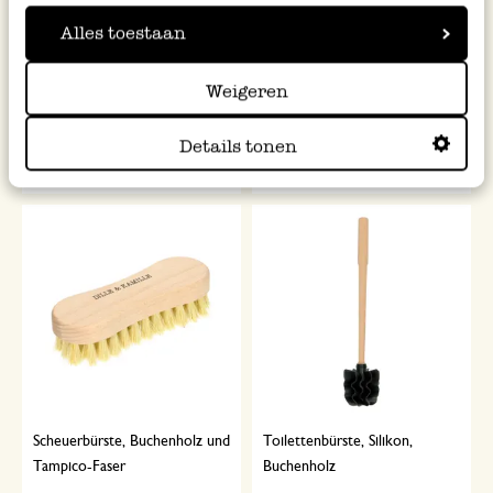
Alles toestaan
Bügelwasser, parfümiert,
Eimer mit Holzgriff aus Buche,
'Lavendel', 500 ml
Zink , 6 Liter
Weigeren
6,95
9,95
13,90 / l
Details tonen
inkl. MwSt zzgl. Versandkosten
inkl. MwSt zzgl. Versandkosten
Scheuerbürste, Buchenholz und
Toilettenbürste, Silikon,
Tampico-Faser
Buchenholz