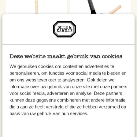
Deze website maakt gebruik van cookies
Gläserbürste, Buchenholz und
Handfeger und Fegeblech, Set,
Tampico-Faser
Metall, Buchenholz und
We gebruiken cookies om content en advertenties te
Pflanzenfasern
personaliseren, om functies voor social media te bieden en
om ons websiteverkeer te analyseren. Ook delen we
5,95
28,95
informatie over uw gebruik van onze site met onze partners
voor social media, adverteren en analyse. Deze partners
inkl. MwSt zzgl. Versandkosten
inkl. MwSt zzgl. Versandkosten
kunnen deze gegevens combineren met andere informatie
die u aan ze heeft verstrekt of die ze hebben verzameld op
basis van uw gebruik van hun services.