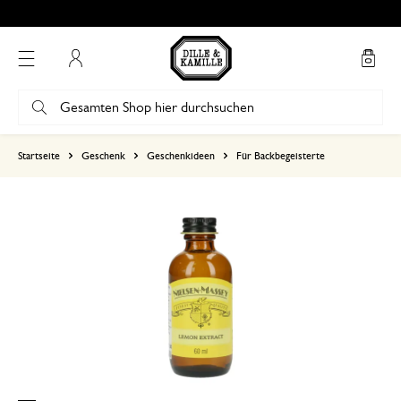
Kostenlose Abholung in unseren Geschäften*
Mein Konto
basierend auf 2 bewertungen
Startseite
Geschenk
Geschenkideen
Für Backbegeisterte
5
4
3
2
1
Schmeckt lecker @@
30. Dezember 2025