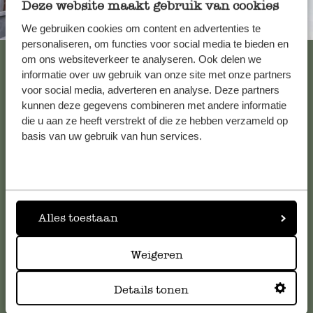
Deze website maakt gebruik van cookies
Immer in der Nähe
We gebruiken cookies om content en advertenties te
personaliseren, om functies voor social media te bieden en
Alle 62 Geschäfte anzeigen
om ons websiteverkeer te analyseren. Ook delen we
informatie over uw gebruik van onze site met onze partners
voor social media, adverteren en analyse. Deze partners
kunnen deze gegevens combineren met andere informatie
Kundenservice/Hilfe
die u aan ze heeft verstrekt of die ze hebben verzameld op
basis van uw gebruik van hun services.
Falls Sie Fragen haben oder Tipps und Hilfe brauchen, wenden
Sie sich bitte an unseren Kundenservice. Oder lesen Sie hier
die Antworten auf
häufig gestellte Fragen
.
Alles toestaan
kundenservice@dille-kamille.de
Weigeren
Online-Kundenservice
Details tonen