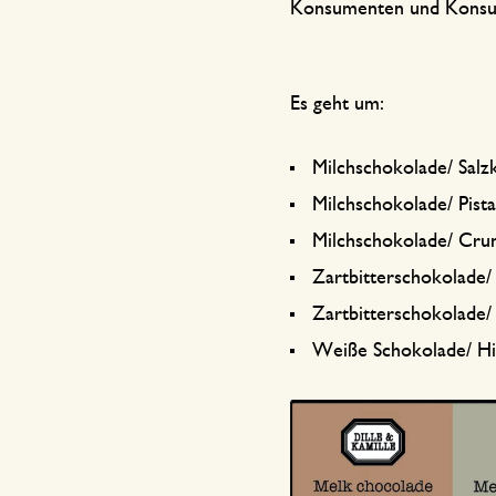
Küchentextilien
Kerzen
Süßwaren
Konsumenten und Konsum
Tischwäsche
Kerzenhalter
Tee-Zubehör
Körbe
Es geht um:
Kaffee-Zubehör
Schreiben & Hobby
Milchschokolade/ Salzk
Milchschokolade/ Pistaz
Besteck
Taschen
Milchschokolade/ Crun
Zartbitterschokolade/ 
International kochen
Zartbitterschokolade/
Weiße Schokolade/ Hi