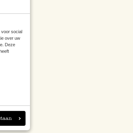
tten Ihnen
 voor social
ie over uw
se. Deze
heeft
staan