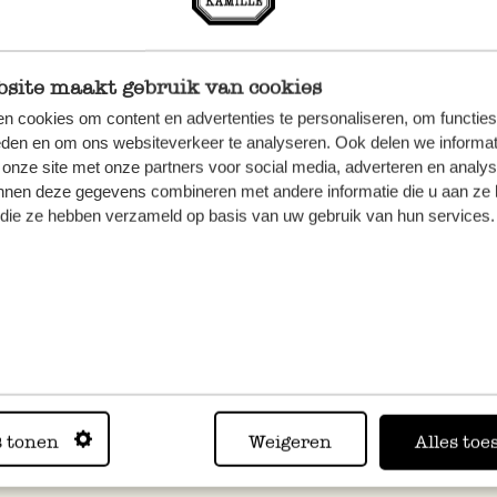
 nicht, wenn Sie eine der genannten Allergien haben.
des, die im Zeitraum ab dem 16. November verkauft wurden.
site maakt gebruik van cookies
bei uns gekauft haben, kontaktieren Sie uns bitte. Wir ersta
n cookies om content en advertenties te personaliseren, om functies
ufpreis.
eden en om ons websiteverkeer te analyseren. Ook delen we informat
 onze site met onze partners voor social media, adverteren en analy
nnen deze gegevens combineren met andere informatie die u aan ze 
undenservice
f die ze hebben verzameld op basis van uw gebruik van hun services.
üblichen Tarif)
ch 80060 – 3508 TB Utrecht, NL
s tonen
Weigeren
Alles toe