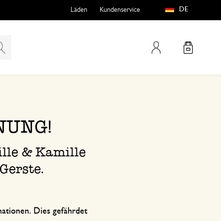
DE
Läden
Kundenservice
Mein Konto
teln
htungen
NUNG!
le & Kamille
Gerste.
e
ationen. Dies gefährdet