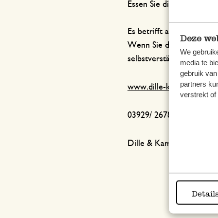
Essen Sie die Schokolade
Es betrifft alle LOT-Co
Deze web
Wenn Sie die Schokolade 
We gebruike
selbstverständlich den Ka
media te bi
gebruik van
partners ku
www.dille-kamille.de/ K
verstrekt o
03929/ 2678269 (zum orts
Dille & Kamille – Postfa
Detail