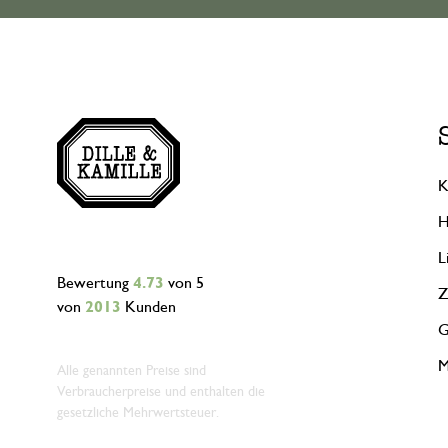
K
H
L
Bewertung
4.73
von 5
Z
von
2013
Kunden
G
M
Alle genannten Preise sind
Verbraucherpreise und enthalten die
gesetzliche Mehrwertsteuer.