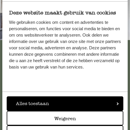
Deze website maakt gebruik van cookies
We gebruiken cookies om content en advertenties te
personaliseren, om functies voor social media te bieden en
Immer in der Nähe
om ons websiteverkeer te analyseren. Ook delen we
informatie over uw gebruik van onze site met onze partners
Alle 62 Geschäfte anzeigen
voor social media, adverteren en analyse. Deze partners
kunnen deze gegevens combineren met andere informatie
die u aan ze heeft verstrekt of die ze hebben verzameld op
basis van uw gebruik van hun services.
Kundenservice/Hilfe
Falls Sie Fragen haben oder Tipps und Hilfe brauchen, wenden
Sie sich bitte an unseren Kundenservice. Oder lesen Sie hier
die Antworten auf
häufig gestellte Fragen
.
Alles toestaan
kundenservice@dille-kamille.de
Weigeren