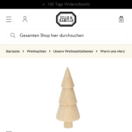
100 Tage Widerrufsrecht
Mein Konto
basierend auf 7 bewertungen
Startseite
Weihnachten
Unsere Weihnachtsthemen
Warm ums Herz
5
4
3
2
1
Wunderschön
9. Dezember 2025