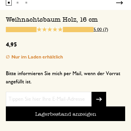
Wunderschön
Weihnachtsbaum Holz, 16 cm
Super schöne Ware und sehr 
5.00 (7)
19. Dezember 2024
4,95
Super schöne Ware und sehr schneller 
Nur im Laden erhältlich
Geschenk
Bitte informieren Sie mich per Mail, wenn der Vorrat
angefüllt ist.
21. Dezember 2025
Nur Bewertung, ohne Kommentar
Lagerbestand anzeigen
11. Dezember 2024
Nur Bewertung, ohne Kommentar