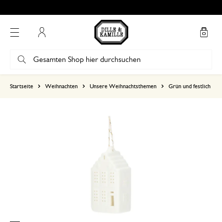
Mein Konto
basierend auf 6 bewertungen
Startseite
Weihnachten
Unsere Weihnachtsthemen
Grün und festlich
5
4
3
2
1
17. Dezember 2024
Nur Bewertung, ohne Kommentar