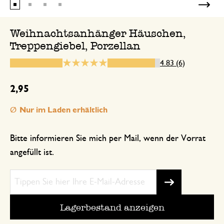
Schönes Design und Material
Weihnachtsanhänger Häuschen,
Treppengiebel, Porzellan
10. Dezember 2023
4.83 (6)
Schönes Design und Material. Die Größ
um im Geäst zu baumeln.
2,95
Nur im Laden erhältlich
8. Januar 2025
Bitte informieren Sie mich per Mail, wenn der Vorrat
Nur Bewertung, ohne Kommentar
angefüllt ist.
19. November 2024
Nur Bewertung, ohne Kommentar
Lagerbestand anzeigen