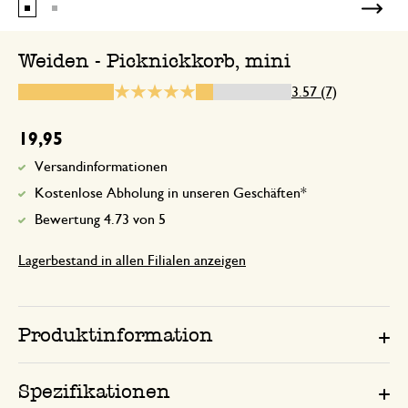
So süß, wird Weihnachten unterm Baum
Augen machen. Groß genug für Kinder 
Weiden - Picknickkorb, mini
verarbeitet.
3.57 (7)
Sehr süß
19,95
Versandinformationen
29. April 2023
Kostenlose Abholung in unseren Geschäften*
Sehr süß - schön für die Kleinigkeiten, d
Bewertung 4.73 von 5
rum fliegen ;o) Einfach schick!
Lagerbestand in allen Filialen anzeigen
Sind sehr zufrieden.
10. November 2024
Produktinformation
Sind sehr zufrieden.
Spezifikationen
Deckel schief angebracht