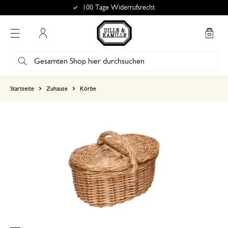
100 Tage Widerrufsrecht
Mein Konto
basierend auf 7 bewertungen
Startseite
Zuhause
Körbe
5
4
3
2
1
So süß
13. November 2023