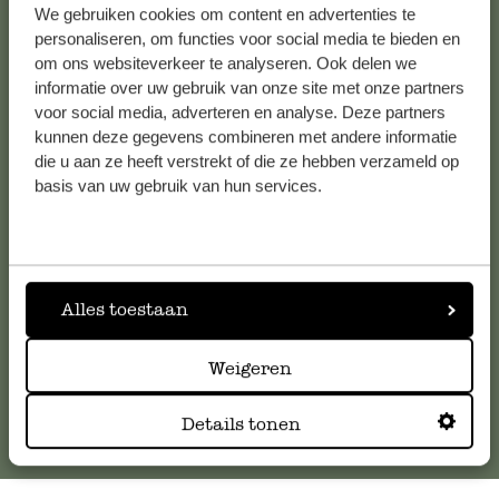
We gebruiken cookies om content en advertenties te
etwas größer vorgestellt als vom Foto a
Alle 62 Geschäfte anzeigen
personaliseren, om functies voor social media te bieden en
Internetseite wahr genommen.
om ons websiteverkeer te analyseren. Ook delen we
informatie over uw gebruik van onze site met onze partners
Die Qualität ist auf unterem N
voor social media, adverteren en analyse. Deze partners
Kundenservice/Hilfe
kunnen deze gegevens combineren met andere informatie
die u aan ze heeft verstrekt of die ze hebben verzameld op
11. August 2024
Falls Sie Fragen haben oder Tipps und Hilfe brauchen, wenden
basis van uw gebruik van hun services.
Sie sich bitte an unseren Kundenservice. Oder lesen Sie hier
Die Qualität ist auf unterem Niveau. Vi
die Antworten auf
häufig gestellte Fragen
.
Geflechtstränge sind gebrochen.
kundenservice@dille-kamille.de
Antwort von Dille & Kamille
Alles toestaan
13. August 2024
Vielen Dank für Ihre Nachricht. Wi
Online-Kundenservice
Weigeren
dass der Kundenservice Sie kontakti
🌿🧺
Details tonen