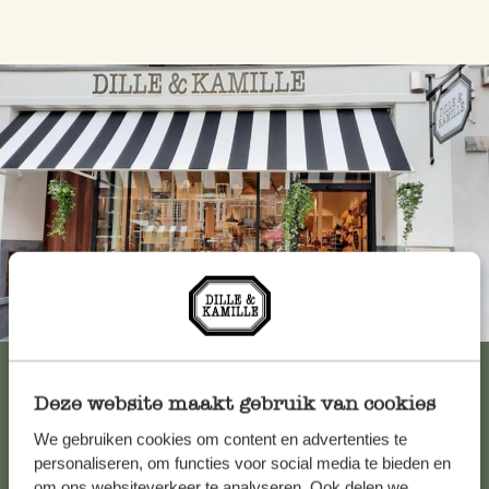
Immer in der Nähe
Alle 62 Geschäfte anzeigen
Deze website maakt gebruik van cookies
We gebruiken cookies om content en advertenties te
Kundenservice/Hilfe
personaliseren, om functies voor social media te bieden en
om ons websiteverkeer te analyseren. Ook delen we