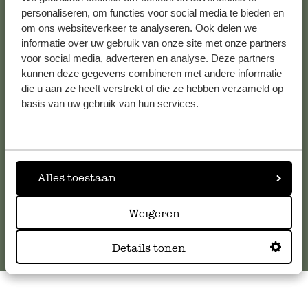
personaliseren, om functies voor social media te bieden en
om ons websiteverkeer te analyseren. Ook delen we
informatie over uw gebruik van onze site met onze partners
Kundenservice/Hilfe
voor social media, adverteren en analyse. Deze partners
kunnen deze gegevens combineren met andere informatie
Falls Sie Fragen haben oder Tipps und Hilfe brauchen, wenden
die u aan ze heeft verstrekt of die ze hebben verzameld op
Sie sich bitte an unseren Kundenservice. Oder lesen Sie hier
basis van uw gebruik van hun services.
die Antworten auf
häufig gestellte Fragen
.
kundenservice@dille-kamille.de
Alles toestaan
Online-Kundenservice
Weigeren
Details tonen