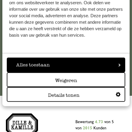
Kundenservice/Hilfe
om ons websiteverkeer te analyseren. Ook delen we
informatie over uw gebruik van onze site met onze partners
Falls Sie Fragen haben oder Tipps und Hilfe brauchen, wenden
voor social media, adverteren en analyse. Deze partners
kunnen deze gegevens combineren met andere informatie
Sie sich bitte an unseren Kundenservice. Oder lesen Sie hier
die u aan ze heeft verstrekt of die ze hebben verzameld op
die Antworten auf
häufig gestellte Fragen
.
basis van uw gebruik van hun services.
kundenservice@dille-kamille.de
Online-Kundenservice
Alles toestaan
Weigeren
Details tonen
Bewertung
4.73
von 5
von
2015
Kunden