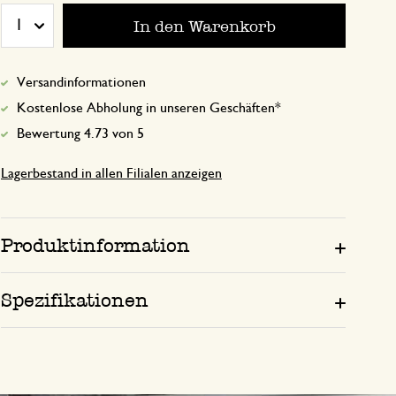
In den Warenkorb
Schnelle Lieferung gute Qualität
1
Versandinformationen
23. September 2025
Kostenlose Abholung in unseren Geschäften*
Nur Bewertung, ohne Kommentar
Bewertung 4.73 von 5
Lagerbestand in allen Filialen anzeigen
Produktinformation
Spezifikationen