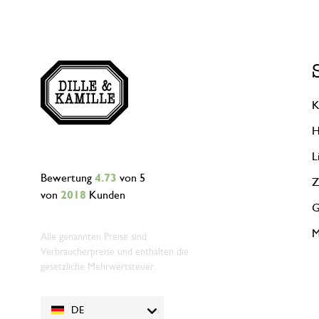
K
H
L
Bewertung
4.73
von 5
Z
von
2018
Kunden
G
M
Alle genannten Preise sind
Verbraucherpreise und enthalten die
gesetzliche Mehrwertsteuer.
DE