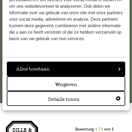
om ons websiteverkeer te analyseren. Ook delen we
Kundenservice/Hilfe
informatie over uw gebruik van onze site met onze partners
voor social media, adverteren en analyse. Deze partners
Falls Sie Fragen haben oder Tipps und Hilfe brauchen, wenden
kunnen deze gegevens combineren met andere informatie
Sie sich bitte an unseren Kundenservice. Oder lesen Sie hier
die u aan ze heeft verstrekt of die ze hebben verzameld op
die Antworten auf
häufig gestellte Fragen
.
basis van uw gebruik van hun services.
kundenservice@dille-kamille.de
Alles toestaan
Online-Kundenservice
Weigeren
Details tonen
Bewertung
4.73
von 5