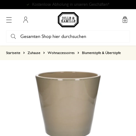
Mein Konto
basierend auf 1 bewertungen
Startseite
Zuhause
Wohnaccessoires
Blumentöpfe & Übertöpfe
5
4
3
2
1
Wunderschön und passt genau
30. Dezember 2025