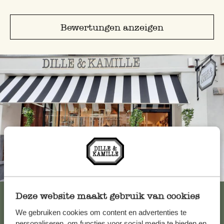
Bewertungen anzeigen
Immer in der Nähe
Alle 62 Geschäfte anzeigen
Deze website maakt gebruik van cookies
We gebruiken cookies om content en advertenties te
personaliseren, om functies voor social media te bieden en