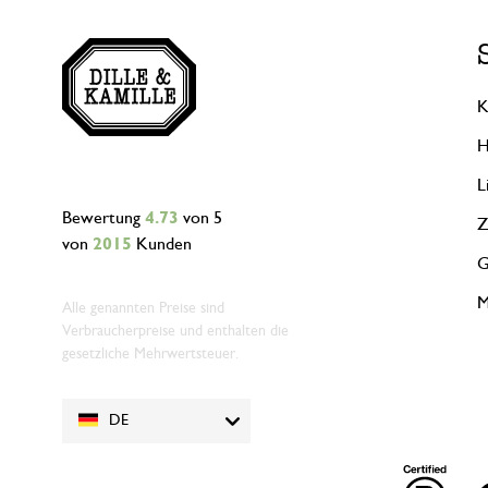
K
H
L
Bewertung
4.73
von 5
Z
von
2015
Kunden
G
M
Alle genannten Preise sind
Verbraucherpreise und enthalten die
gesetzliche Mehrwertsteuer.
DE