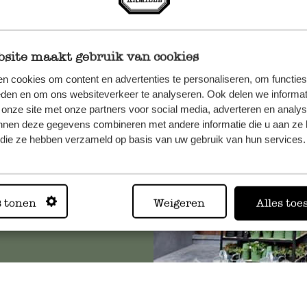
site maakt gebruik van cookies
n, wenden
n cookies om content en advertenties te personaliseren, om functies
Sie hier
eden en om ons websiteverkeer te analyseren. Ook delen we informat
 onze site met onze partners voor social media, adverteren en analy
nnen deze gegevens combineren met andere informatie die u aan ze 
f die ze hebben verzameld op basis van uw gebruik van hun services.
Immer in
Alle 62 Geschäfte anz
s tonen
Weigeren
Alles toe