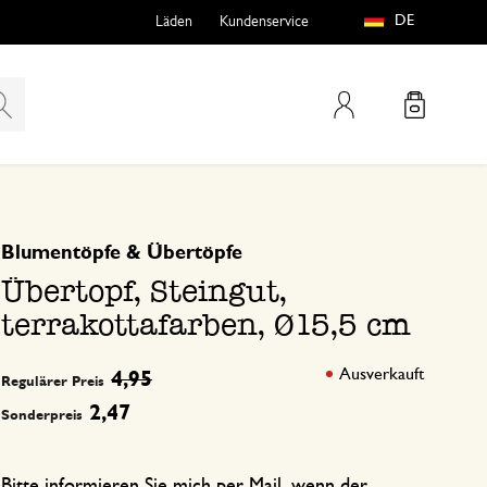
DE
Läden
Kundenservice
Mein Konto
basierend auf 0 bewertungen
Blumentöpfe & Übertöpfe
teln
htungen
Übertopf, Steingut,
terrakottafarben, Ø15,5 cm
Ausverkauft
4,95
Regulärer Preis
2,47
Sonderpreis
e
Bitte informieren Sie mich per Mail, wenn der