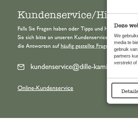
Kundenservice/Hilfe
Deze web
Falls Sie Fragen haben oder Tipps und Hilfe brauche
We gebruike
Sie sich bitte an unseren Kundenservice. Oder lesen 
media te bi
die Antworten auf
häufig gestellte Fragen
.
gebruik van
partners ku
verstrekt o
kundenservice@dille-kamille.de
Online-Kundenservice
Detail