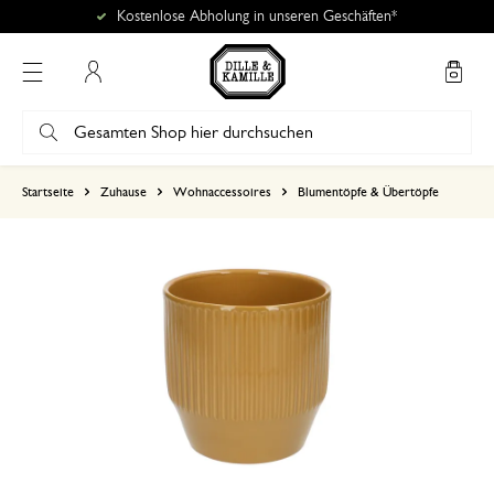
Kostenlose Abholung in unseren Geschäften*
Mein Konto
basierend auf 1 bewertungen
Startseite
Zuhause
Wohnaccessoires
Blumentöpfe & Übertöpfe
5
4
3
2
1
20. Januar 2025
Nur Bewertung, ohne Kommentar