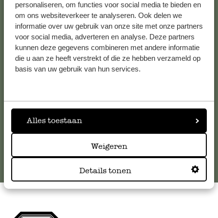
personaliseren, om functies voor social media te bieden en
om ons websiteverkeer te analyseren. Ook delen we
Kundenservice/Hilfe
informatie over uw gebruik van onze site met onze partners
voor social media, adverteren en analyse. Deze partners
kunnen deze gegevens combineren met andere informatie
Falls Sie Fragen haben oder Tipps und Hilfe brauchen, wenden
die u aan ze heeft verstrekt of die ze hebben verzameld op
Sie sich bitte an unseren Kundenservice. Oder lesen Sie hier
basis van uw gebruik van hun services.
die Antworten auf
häufig gestellte Fragen
.
kundenservice@dille-kamille.de
Alles toestaan
Online-Kundenservice
Weigeren
Details tonen