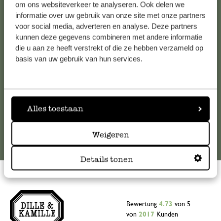
Kundenservice/Hilfe
om ons websiteverkeer te analyseren. Ook delen we
informatie over uw gebruik van onze site met onze partners
Falls Sie Fragen haben oder Tipps und Hilfe brauchen, wenden
voor social media, adverteren en analyse. Deze partners
kunnen deze gegevens combineren met andere informatie
Sie sich bitte an unseren Kundenservice. Oder lesen Sie hier
die u aan ze heeft verstrekt of die ze hebben verzameld op
die Antworten auf
häufig gestellte Fragen
.
basis van uw gebruik van hun services.
kundenservice@dille-kamille.de
Online-Kundenservice
Alles toestaan
Weigeren
Details tonen
Bewertung
4.73
von 5
von
2017
Kunden