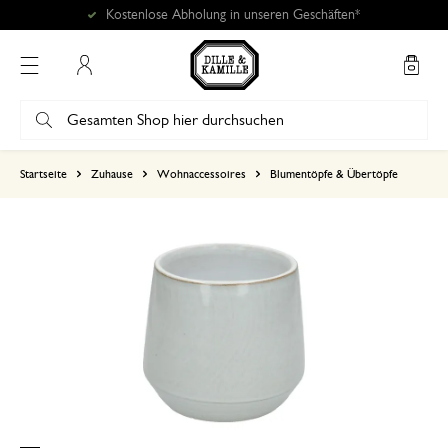
Kostenlose Abholung in unseren Geschäften*
Mein Konto
basierend auf 0 bewertungen
Startseite
Zuhause
Wohnaccessoires
Blumentöpfe & Übertöpfe