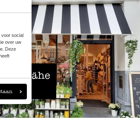
 voor social
ie over uw
se. Deze
heeft
 der Nähe
eigen
staan