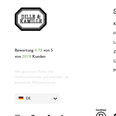
K
H
L
Bewertung
4.73
von 5
Z
von
2018
Kunden
G
M
Alle genannten Preise sind
Verbraucherpreise und enthalten die
gesetzliche Mehrwertsteuer.
DE