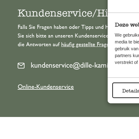
Kundenservice/Hilfe
Deze web
Falls Sie Fragen haben oder Tipps und Hilfe brauche
We gebruike
Sie sich bitte an unseren Kundenservice. Oder lesen 
media te bi
die Antworten auf
häufig gestellte Fragen
.
gebruik van
partners ku
verstrekt o
kundenservice@dille-kamille.de
Online-Kundenservice
Detail