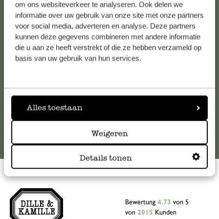
Kundenservice/Hilfe
om ons websiteverkeer te analyseren. Ook delen we
informatie over uw gebruik van onze site met onze partners
Falls Sie Fragen haben oder Tipps und Hilfe brauchen, wenden
voor social media, adverteren en analyse. Deze partners
kunnen deze gegevens combineren met andere informatie
Sie sich bitte an unseren Kundenservice. Oder lesen Sie hier
die u aan ze heeft verstrekt of die ze hebben verzameld op
die Antworten auf
häufig gestellte Fragen
.
basis van uw gebruik van hun services.
kundenservice@dille-kamille.de
Online-Kundenservice
Alles toestaan
Weigeren
Details tonen
Bewertung
4.73
von 5
von
2015
Kunden