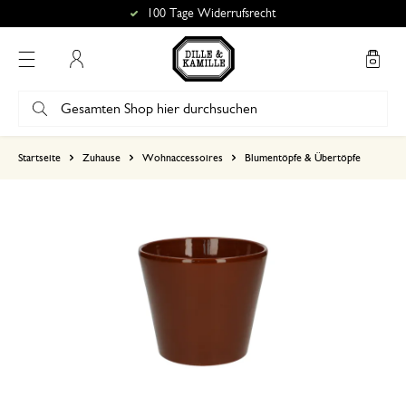
100 Tage Widerrufsrecht
Mein Konto
basierend auf 0 bewertungen
Startseite
Zuhause
Wohnaccessoires
Blumentöpfe & Übertöpfe