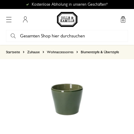
Kostenlose Abholung in unseren Geschäften*
Mein Konto
basierend auf 1 bewertungen
Startseite
Zuhause
Wohnaccessoires
Blumentöpfe & Übertöpfe
5
4
3
2
1
24. November 2024
Nur Bewertung, ohne Kommentar