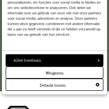
personaliseren, om functies voor social media te bieden en
om ons websiteverkeer te analyseren. Ook delen we
Kundenservice/Hilfe
informatie over uw gebruik van onze site met onze partners
voor social media, adverteren en analyse. Deze partners
kunnen deze gegevens combineren met andere informatie
Falls Sie Fragen haben oder Tipps und Hilfe brauchen, wenden
die u aan ze heeft verstrekt of die ze hebben verzameld op
Sie sich bitte an unseren Kundenservice. Oder lesen Sie hier
basis van uw gebruik van hun services.
die Antworten auf
häufig gestellte Fragen
.
kundenservice@dille-kamille.de
Alles toestaan
Online-Kundenservice
Weigeren
Details tonen