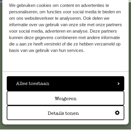
We gebruiken cookies om content en advertenties te
Alle 62 Geschäfte anzeigen
personaliseren, om functies voor social media te bieden en
om ons websiteverkeer te analyseren. Ook delen we
informatie over uw gebruik van onze site met onze partners
voor social media, adverteren en analyse. Deze partners
Kundenservice/Hilfe
kunnen deze gegevens combineren met andere informatie
die u aan ze heeft verstrekt of die ze hebben verzameld op
Falls Sie Fragen haben oder Tipps und Hilfe brauchen, wenden
basis van uw gebruik van hun services.
Sie sich bitte an unseren Kundenservice. Oder lesen Sie hier
die Antworten auf
häufig gestellte Fragen
.
kundenservice@dille-kamille.de
Alles toestaan
Weigeren
Online-Kundenservice
Details tonen