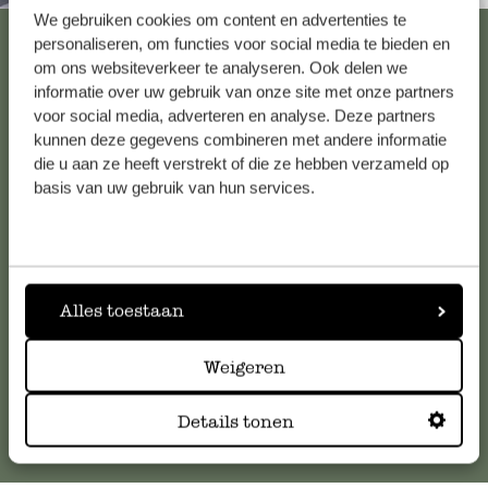
We gebruiken cookies om content en advertenties te
Alle 62 Geschäfte anzeigen
personaliseren, om functies voor social media te bieden en
om ons websiteverkeer te analyseren. Ook delen we
informatie over uw gebruik van onze site met onze partners
voor social media, adverteren en analyse. Deze partners
Kundenservice/Hilfe
kunnen deze gegevens combineren met andere informatie
die u aan ze heeft verstrekt of die ze hebben verzameld op
Falls Sie Fragen haben oder Tipps und Hilfe brauchen, wenden
basis van uw gebruik van hun services.
Sie sich bitte an unseren Kundenservice. Oder lesen Sie hier
die Antworten auf
häufig gestellte Fragen
.
kundenservice@dille-kamille.de
Alles toestaan
Weigeren
Online-Kundenservice
Details tonen