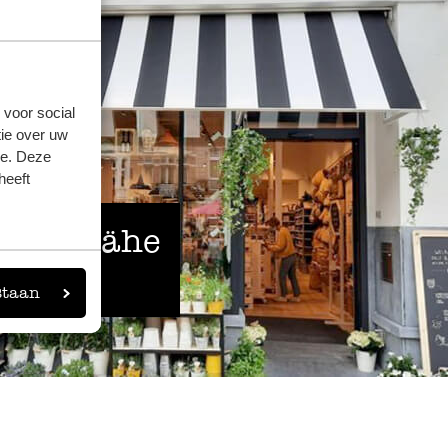
 voor social
ie over uw
se. Deze
heeft
 der Nähe
eigen
staan