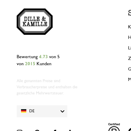
K
H
L
Bewertung
4.73
von 5
Z
von
2015
Kunden
G
M
Alle genannten Preise sind
Verbraucherpreise und enthalten die
gesetzliche Mehrwertsteuer.
DE