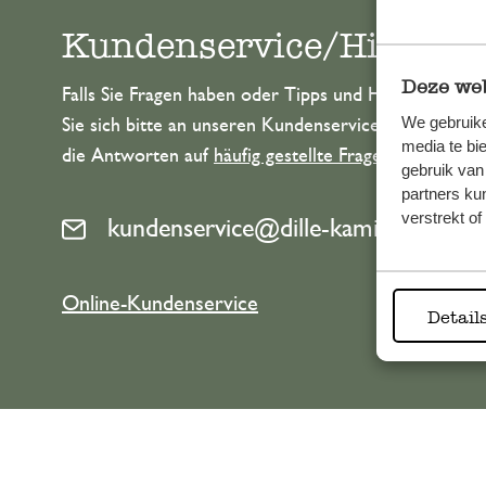
Kundenservice/Hilfe
Deze web
Falls Sie Fragen haben oder Tipps und Hilfe brauche
We gebruike
Sie sich bitte an unseren Kundenservice. Oder lesen 
media te bi
die Antworten auf
häufig gestellte Fragen
.
gebruik van
partners ku
verstrekt o
kundenservice@dille-kamille.de
Online-Kundenservice
Detail