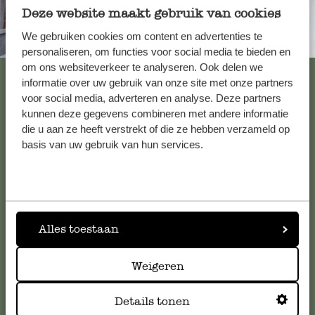
Deze website maakt gebruik van cookies
We gebruiken cookies om content en advertenties te
Immer in der Nähe
personaliseren, om functies voor social media te bieden en
om ons websiteverkeer te analyseren. Ook delen we
Alle 62 Geschäfte anzeigen
informatie over uw gebruik van onze site met onze partners
voor social media, adverteren en analyse. Deze partners
kunnen deze gegevens combineren met andere informatie
die u aan ze heeft verstrekt of die ze hebben verzameld op
Kundenservice/Hilfe
basis van uw gebruik van hun services.
Falls Sie Fragen haben oder Tipps und Hilfe brauchen, wenden
Sie sich bitte an unseren Kundenservice. Oder lesen Sie hier
die Antworten auf
häufig gestellte Fragen
.
Alles toestaan
kundenservice@dille-kamille.de
Weigeren
Online-Kundenservice
Details tonen