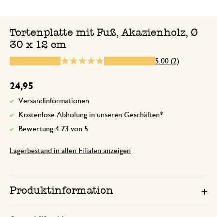
Super schönes Produkt zum Be
Tortenplatte mit Fuß, Akazienholz, Ø
für…
30 x 12 cm
5.00 (2)
11. November 2024
Super schönes Produkt zum Beispiel für
24,95
Versandinformationen
Antwort von Dille & Kamille
Kostenlose Abholung in unseren Geschäften*
13. November 2024
Bewertung 4.73 von 5
Vielen Dank für Ihre Bewertung. Vi
beim Backen!
Lagerbestand in allen Filialen anzeigen
Produktinformation