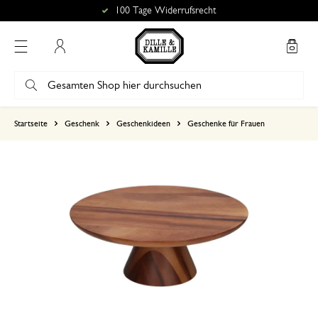
100 Tage Widerrufsrecht
Mein Konto
basierend auf 2 bewertungen
Startseite
Geschenk
Geschenkideen
Geschenke für Frauen
5
4
3
2
1
12. September 2025
Nur Bewertung, ohne Kommentar