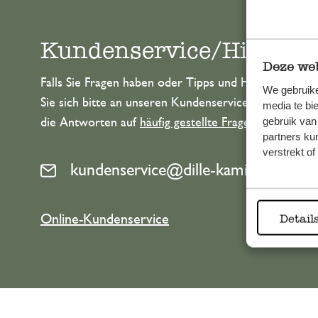
Kundenservice/Hilfe
Deze web
Falls Sie Fragen haben oder Tipps und Hilfe brauche
We gebruike
Sie sich bitte an unseren Kundenservice. Oder lesen 
media te bi
gebruik van
die Antworten auf
häufig gestellte Fragen
.
partners ku
verstrekt o
kundenservice@dille-kamille.de
Online-Kundenservice
Detail