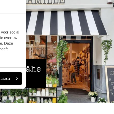
 voor social
ie over uw
se. Deze
heeft
 der Nähe
staan
eigen