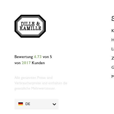
K
H
L
Bewertung
4.73
von 5
Z
von
2017
Kunden
G
M
Alle genannten Preise sind
Verbraucherpreise und enthalten die
gesetzliche Mehrwertsteuer.
DE