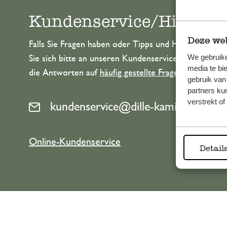
Kundenservice/Hilfe
Deze web
Falls Sie Fragen haben oder Tipps und Hilfe brauche
We gebruike
Sie sich bitte an unseren Kundenservice. Oder lesen 
media te bi
die Antworten auf
häufig gestellte Fragen
.
gebruik van
partners ku
verstrekt o
kundenservice@dille-kamille.de
Online-Kundenservice
Detail