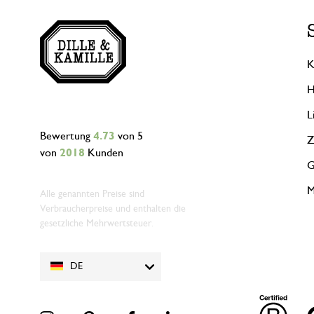
K
H
L
Bewertung
4.73
von 5
Z
von
2018
Kunden
G
M
Alle genannten Preise sind
Verbraucherpreise und enthalten die
gesetzliche Mehrwertsteuer.
DE