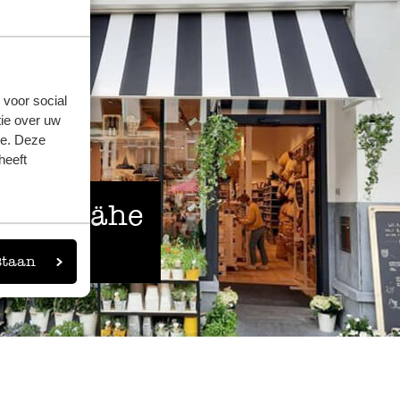
 voor social
ie over uw
se. Deze
heeft
 der Nähe
eigen
staan