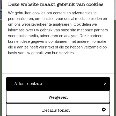
Deze website maakt gebruik van cookies
We gebruiken cookies om content en advertenties te
Immer in der Nähe
personaliseren, om functies voor social media te bieden en
om ons websiteverkeer te analyseren. Ook delen we
Alle 62 Geschäfte anzeigen
informatie over uw gebruik van onze site met onze partners
voor social media, adverteren en analyse. Deze partners
kunnen deze gegevens combineren met andere informatie
die u aan ze heeft verstrekt of die ze hebben verzameld op
Kundenservice/Hilfe
basis van uw gebruik van hun services.
Falls Sie Fragen haben oder Tipps und Hilfe brauchen, wenden
Sie sich bitte an unseren Kundenservice. Oder lesen Sie hier
die Antworten auf
häufig gestellte Fragen
.
Alles toestaan
kundenservice@dille-kamille.de
Weigeren
Online-Kundenservice
Details tonen