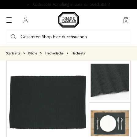
Kostenlose Abholung in unseren Geschäften*
Mein Konto
basierend auf 2 bewertungen
Startseite
Küche
Tischwäsche
Tischsets
5
4
3
2
1
6. April 2025
Nur Bewertung, ohne Kommentar