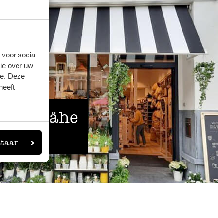
 voor social
ie over uw
se. Deze
heeft
 der Nähe
eigen
staan