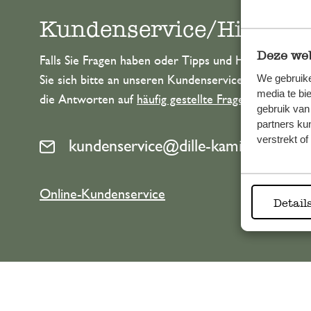
Kundenservice/Hilfe
Deze web
Falls Sie Fragen haben oder Tipps und Hilfe brauche
We gebruike
Sie sich bitte an unseren Kundenservice. Oder lesen 
media te bi
die Antworten auf
häufig gestellte Fragen
.
gebruik van
partners ku
verstrekt o
kundenservice@dille-kamille.de
Online-Kundenservice
Detail