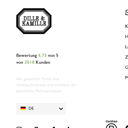
K
H
L
Bewertung
4.73
von 5
Z
von
2018
Kunden
G
M
Alle genannten Preise sind
Verbraucherpreise und enthalten die
gesetzliche Mehrwertsteuer.
DE