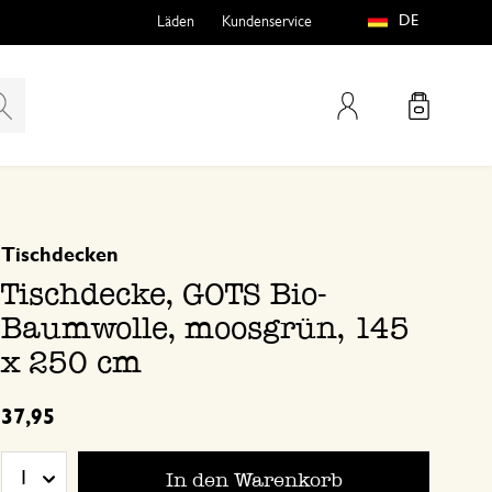
DE
Läden
Kundenservice
Mein Konto
basierend auf 0 bewertungen
Tischdecken
teln
htungen
Tischdecke, GOTS Bio-
Baumwolle, moosgrün, 145
x 250 cm
37,95
e
In den Warenkorb
1