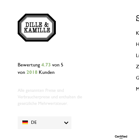
K
H
L
Bewertung
4.73
von 5
Z
von
2018
Kunden
G
M
Alle genannten Preise sind
Verbraucherpreise und enthalten die
gesetzliche Mehrwertsteuer.
DE