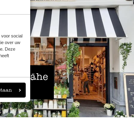
 voor social
ie over uw
se. Deze
heeft
 der Nähe
staan
eigen