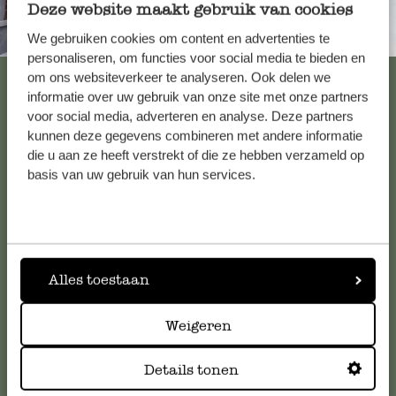
Deze website maakt gebruik van cookies
Immer in der Nähe
We gebruiken cookies om content en advertenties te
personaliseren, om functies voor social media te bieden en
Alle 62 Geschäfte anzeigen
om ons websiteverkeer te analyseren. Ook delen we
informatie over uw gebruik van onze site met onze partners
voor social media, adverteren en analyse. Deze partners
kunnen deze gegevens combineren met andere informatie
Kundenservice/Hilfe
die u aan ze heeft verstrekt of die ze hebben verzameld op
basis van uw gebruik van hun services.
Falls Sie Fragen haben oder Tipps und Hilfe brauchen, wenden
Sie sich bitte an unseren Kundenservice. Oder lesen Sie hier
die Antworten auf
häufig gestellte Fragen
.
Alles toestaan
kundenservice@dille-kamille.de
Weigeren
Online-Kundenservice
Details tonen