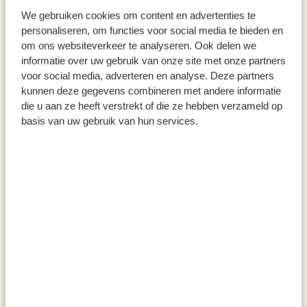
We gebruiken cookies om content en advertenties te
Terrakotta, Ø 13,5 cm
(GOTS), olivgrün, 50 x 150 cm
personaliseren, om functies voor social media te bieden en
1,95
9,95
om ons websiteverkeer te analyseren. Ook delen we
informatie over uw gebruik van onze site met onze partners
inkl. MwSt zzgl. Versandkosten
inkl. MwSt zzgl. Versandkosten
voor social media, adverteren en analyse. Deze partners
kunnen deze gegevens combineren met andere informatie
die u aan ze heeft verstrekt of die ze hebben verzameld op
basis van uw gebruik van hun services.
Laterne, Rattan, natur, Ø 21 x
Tablett, gewellt, 30 cm
12 cm
12,95
19,95