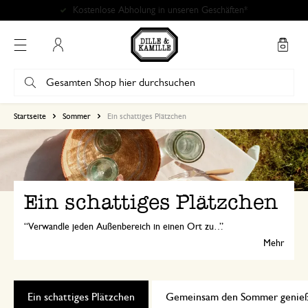
Kostenlose Abholung in unseren Geschäften*
Mein Konto
Startseite
Sommer
Ein schattiges Plätzchen
Ein schattiges Plätzchen
Verwandle jeden Außenbereich in einen Ort zum Entspannen. Mit stimmungsvollen Windlichtern, farbenfrohen Blumentöpfen und weichen Kissen schaffst du mühelos eine gemütliche Atmosphäre. Genieße einen ruhigen Moment in der Sonne, ein gutes Buch oder einen langen Sommerabend im Freien.
Mehr
Ein schattiges Plätzchen
Gemeinsam den Sommer genie