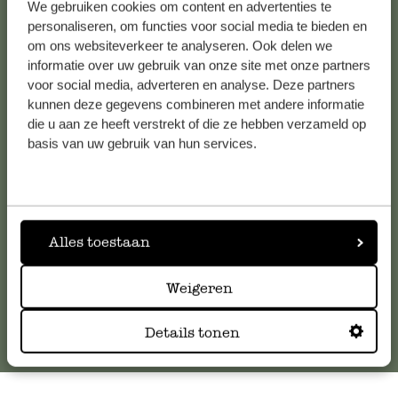
Alle 62 Geschäfte anzeigen
We gebruiken cookies om content en advertenties te
personaliseren, om functies voor social media te bieden en
om ons websiteverkeer te analyseren. Ook delen we
informatie over uw gebruik van onze site met onze partners
Kundenservice/Hilfe
voor social media, adverteren en analyse. Deze partners
kunnen deze gegevens combineren met andere informatie
die u aan ze heeft verstrekt of die ze hebben verzameld op
Falls Sie Fragen haben oder Tipps und Hilfe brauchen, wenden
basis van uw gebruik van hun services.
Sie sich bitte an unseren Kundenservice. Oder lesen Sie hier
die Antworten auf
häufig gestellte Fragen
.
kundenservice@dille-kamille.de
Alles toestaan
Online-Kundenservice
Weigeren
Details tonen