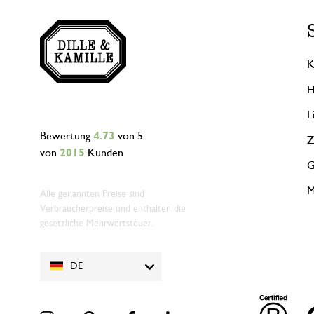
K
H
L
Bewertung
4.73
von 5
Z
von
2015
Kunden
G
M
Alle genannten Preise sind
Verbraucherpreise und enthalten die
gesetzliche Mehrwertsteuer.
DE