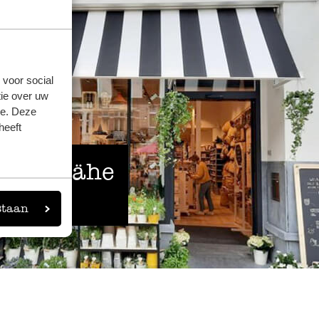
 voor social
ie over uw
se. Deze
heeft
 der Nähe
eigen
staan