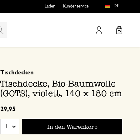
DE
Läden
Kundenservice
Mein Konto
basierend auf 1 bewertungen
5
4
Tischdecken
teln
htungen
3
Tischdecke, Bio-Baumwolle
2
(GOTS), violett, 140 x 180 cm
1
29,95
Schöner Stoff
In den Warenkorb
1
e
30. Mai 2026