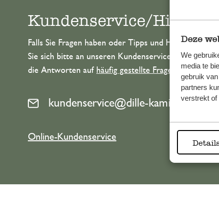
Kundenservice/Hilfe
Deze web
Falls Sie Fragen haben oder Tipps und Hilfe brauche
We gebruike
Sie sich bitte an unseren Kundenservice. Oder lesen 
media te bi
die Antworten auf
häufig gestellte Fragen
.
gebruik van
partners ku
verstrekt o
kundenservice@dille-kamille.de
Online-Kundenservice
Detail