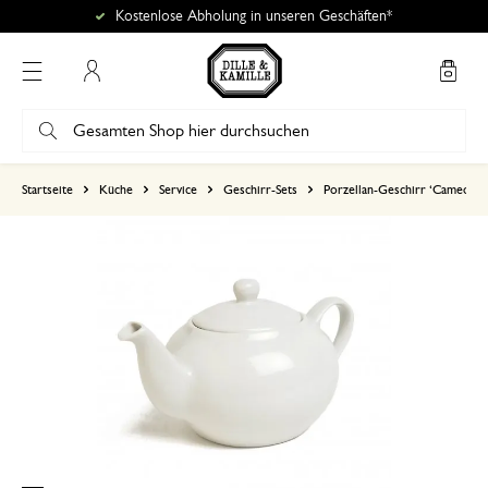
Kostenlose Abholung in unseren Geschäften*
Mein Konto
basierend auf 6 bewertungen
Startseite
Küche
Service
Geschirr-Sets
Porzellan-Geschirr ‘Cameo’
5
4
3
2
1
Ein schöne Form der Teekann
durch…