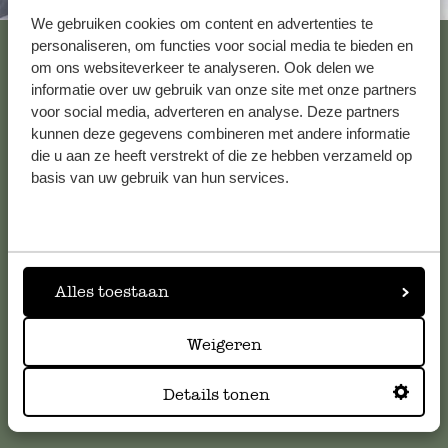
Immer in der Nähe
We gebruiken cookies om content en advertenties te
Alle 62 Geschäfte anzeigen
personaliseren, om functies voor social media te bieden en
om ons websiteverkeer te analyseren. Ook delen we
informatie over uw gebruik van onze site met onze partners
voor social media, adverteren en analyse. Deze partners
Kundenservice/Hilfe
kunnen deze gegevens combineren met andere informatie
die u aan ze heeft verstrekt of die ze hebben verzameld op
basis van uw gebruik van hun services.
Falls Sie Fragen haben oder Tipps und Hilfe brauchen, wenden
Sie sich bitte an unseren Kundenservice. Oder lesen Sie hier
die Antworten auf
häufig gestellte Fragen
.
kundenservice@dille-kamille.de
Alles toestaan
Weigeren
Online-Kundenservice
Details tonen