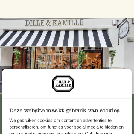
Immer in der Nähe
Alle 62 Geschäfte anzeigen
Deze website maakt gebruik van cookies
We gebruiken cookies om content en advertenties te
Kundenservice/Hilfe
personaliseren, om functies voor social media te bieden en
om ons websiteverkeer te analyseren. Ook delen we