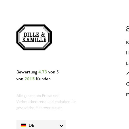
K
H
L
Bewertung
4.73
von 5
Z
von
2015
Kunden
G
M
Alle genannten Preise sind
Verbraucherpreise und enthalten die
gesetzliche Mehrwertsteuer.
DE