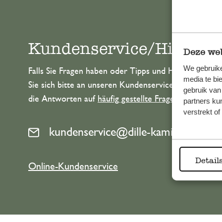
Kundenservice/Hilfe
Deze web
We gebruike
Falls Sie Fragen haben oder Tipps und Hilfe brauche
media te bi
Sie sich bitte an unseren Kundenservice. Oder lesen 
gebruik van
die Antworten auf
häufig gestellte Fragen
.
partners ku
verstrekt o
kundenservice@dille-kamille.de
Detail
Online-Kundenservice