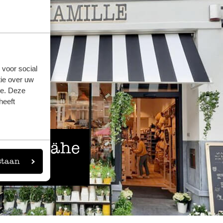
 voor social
ie over uw
se. Deze
heeft
 der Nähe
staan
eigen