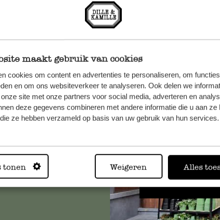
site maakt gebruik van cookies
n cookies om content en advertenties te personaliseren, om functies
n, wenden
eden en om ons websiteverkeer te analyseren. Ook delen we informat
 onze site met onze partners voor social media, adverteren en analy
Sie hier
nnen deze gegevens combineren met andere informatie die u aan ze 
f die ze hebben verzameld op basis van uw gebruik van hun services.
Immer in
s tonen
Weigeren
Alles toe
Alle 62 Geschäfte anz