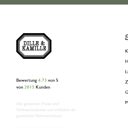
K
H
L
Bewertung
4.73
von 5
Z
von
2015
Kunden
G
M
Alle genannten Preise sind
Verbraucherpreise und enthalten die
gesetzliche Mehrwertsteuer.