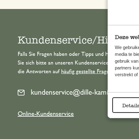
Deze web
Kundenservice/Hilfe
We gebruike
Falls Sie Fragen haben oder Tipps und Hilfe brauche
media te bi
gebruik van
Sie sich bitte an unseren Kundenservice. Oder lesen 
partners ku
die Antworten auf
häufig gestellte Fragen
.
verstrekt o
kundenservice@dille-kamille.de
Detail
Online-Kundenservice