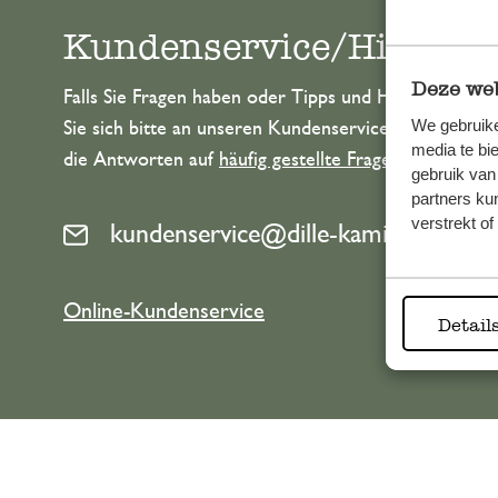
Kundenservice/Hilfe
Deze web
Falls Sie Fragen haben oder Tipps und Hilfe brauche
We gebruike
Sie sich bitte an unseren Kundenservice. Oder lesen 
media te bi
die Antworten auf
häufig gestellte Fragen
.
gebruik van
partners ku
verstrekt o
kundenservice@dille-kamille.de
Online-Kundenservice
Detail