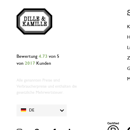
K
H
L
Bewertung
4.73
von 5
Z
von
2017
Kunden
G
M
Alle genannten Preise sind
Verbraucherpreise und enthalten die
gesetzliche Mehrwertsteuer.
DE