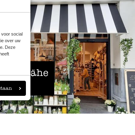
 voor social
ie over uw
se. Deze
heeft
 der Nähe
eigen
staan