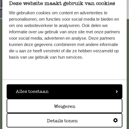
Deze website maakt gebruik van cookies
Immer in der Nähe
We gebruiken cookies om content en advertenties te
personaliseren, om functies voor social media te bieden en
Alle 62 Geschäfte anzeigen
om ons websiteverkeer te analyseren. Ook delen we
informatie over uw gebruik van onze site met onze partners
voor social media, adverteren en analyse. Deze partners
kunnen deze gegevens combineren met andere informatie
Kundenservice/Hilfe
die u aan ze heeft verstrekt of die ze hebben verzameld op
basis van uw gebruik van hun services.
Falls Sie Fragen haben oder Tipps und Hilfe brauchen, wenden
Sie sich bitte an unseren Kundenservice. Oder lesen Sie hier
die Antworten auf
häufig gestellte Fragen
.
Alles toestaan
kundenservice@dille-kamille.de
Weigeren
Online-Kundenservice
Details tonen