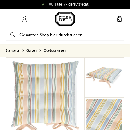
100 Tage Widerrufsrecht
Mein Konto
basierend auf 1 bewertungen
Startseite
Garten
Outdoorkissen
5
4
3
2
1
17. Mai 2026
Nur Bewertung, ohne Kommentar