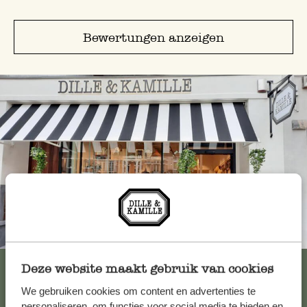
Bewertungen anzeigen
Immer in der Nähe
Alle 62 Geschäfte anzeigen
Deze website maakt gebruik van cookies
We gebruiken cookies om content en advertenties te
personaliseren, om functies voor social media te bieden en