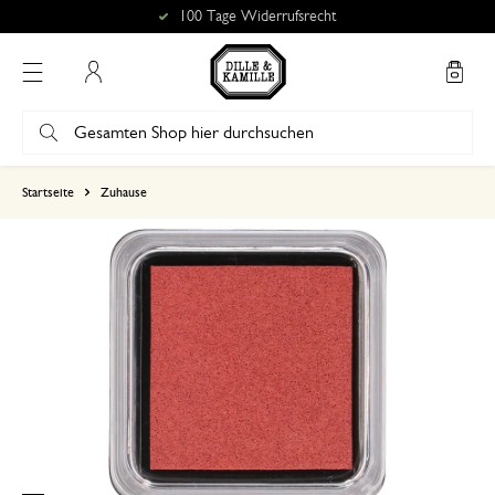
100 Tage Widerrufsrecht
Mein Konto
basierend auf 1 bewertungen
Startseite
Zuhause
5
4
3
2
1
Dis Farbe war eher rötlich.
23. April 2023