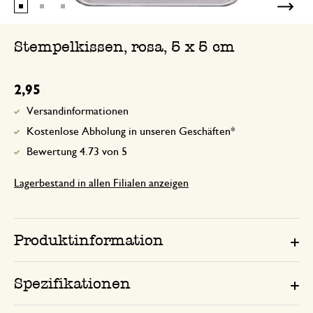
Dis Farbe war eher rötlich statt rosa. T
er seinen Job.
Stempelkissen, rosa, 5 x 5 cm
Antwort von Dille & Kamille
2,95
25. April 2023
Vielen Dank für Ihre Bewertung. W
Versandinformationen
Sie per E-Mail kontaktiert.
Kostenlose Abholung in unseren Geschäften*
Bewertung 4.73 von 5
Lagerbestand in allen Filialen anzeigen
Produktinformation
Spezifikationen