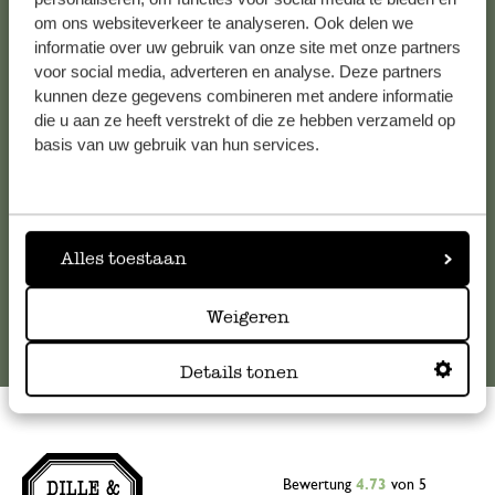
om ons websiteverkeer te analyseren. Ook delen we
Kundenservice/Hilfe
informatie over uw gebruik van onze site met onze partners
voor social media, adverteren en analyse. Deze partners
Falls Sie Fragen haben oder Tipps und Hilfe brauchen, wenden
kunnen deze gegevens combineren met andere informatie
Sie sich bitte an unseren Kundenservice. Oder lesen Sie hier
die u aan ze heeft verstrekt of die ze hebben verzameld op
die Antworten auf
häufig gestellte Fragen
.
basis van uw gebruik van hun services.
kundenservice@dille-kamille.de
Alles toestaan
Online-Kundenservice
Weigeren
Details tonen
Bewertung
4.73
von 5