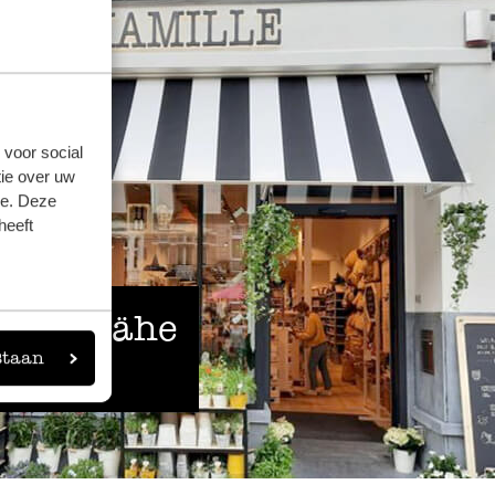
 voor social
ie over uw
se. Deze
heeft
 der Nähe
staan
eigen