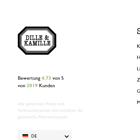
K
H
L
Bewertung
4.73
von 5
Z
von
2019
Kunden
G
M
Alle genannten Preise sind
Verbraucherpreise und enthalten die
gesetzliche Mehrwertsteuer.
DE