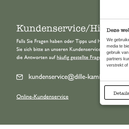
Kundenservice/Hilfe
Deze web
We gebruike
Falls Sie Fragen haben oder Tipps und Hilfe brauche
media te bi
Sie sich bitte an unseren Kundenservice. Oder lesen 
gebruik van
die Antworten auf
häufig gestellte Fragen
.
partners ku
verstrekt o
kundenservice@dille-kamille.de
Detail
Online-Kundenservice