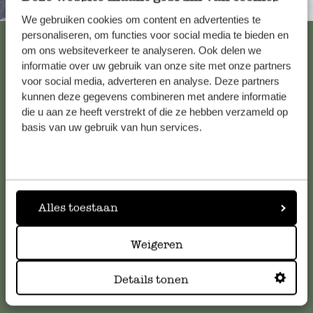
Immer in der Nähe
We gebruiken cookies om content en advertenties te
personaliseren, om functies voor social media te bieden en
Alle 62 Geschäfte anzeigen
om ons websiteverkeer te analyseren. Ook delen we
informatie over uw gebruik van onze site met onze partners
voor social media, adverteren en analyse. Deze partners
Kundenservice/Hilfe
kunnen deze gegevens combineren met andere informatie
die u aan ze heeft verstrekt of die ze hebben verzameld op
basis van uw gebruik van hun services.
Falls Sie Fragen haben oder Tipps und Hilfe brauchen, wenden
Sie sich bitte an unseren Kundenservice. Oder lesen Sie hier
die Antworten auf
häufig gestellte Fragen
.
Alles toestaan
kundenservice@dille-kamille.de
Weigeren
Online-Kundenservice
Details tonen