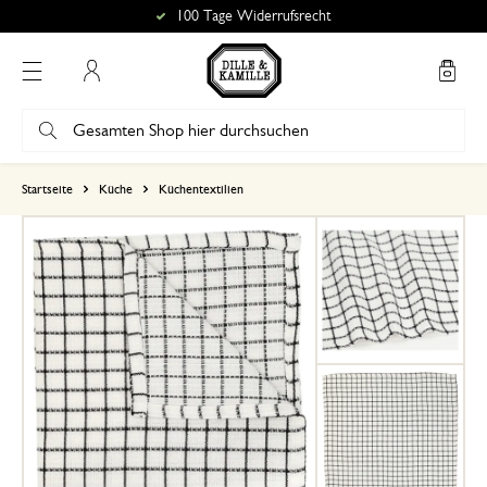
100 Tage Widerrufsrecht
Mein Konto
basierend auf 1 bewertungen
Startseite
Küche
Küchentextilien
5
4
3
2
1
23. Februar 2024
Nur Bewertung, ohne Kommentar