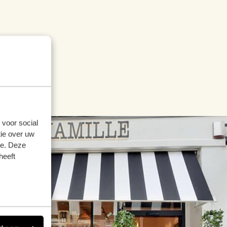
 voor social
ie over uw
se. Deze
heeft