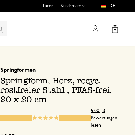
DE
Läden
Kundenservice
Mein Konto
basierend auf 3 bewertungen
5
4
Springformen
teln
htungen
3
Springform, Herz, recyc.
2
rostfreier Stahl , PFAS-frei,
1
20 x 20 cm
5.00 | 3
Alles super.
Bewertungen
e
lesen
2. April 2026