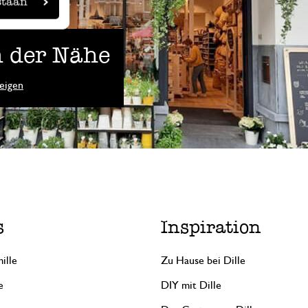
staan
 der Nähe
eigen
s
Inspiration
ille
Zu Hause bei Dille
e
DIY mit Dille