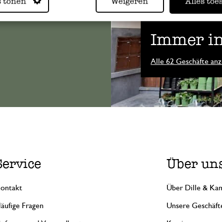
s tonen
Weigeren
Alles toe
Immer in
Alle 62 Geschäfte anz
Service
Über un
ontakt
Über Dille & Kam
äufige Fragen
Unsere Geschäft