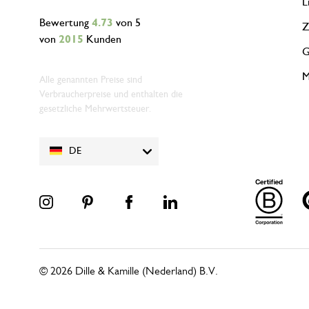
L
Bewertung
4.73
von 5
Z
von
2015
Kunden
G
M
Alle genannten Preise sind
Verbraucherpreise und enthalten die
gesetzliche Mehrwertsteuer.
DE
© 2026 Dille & Kamille (Nederland) B.V.