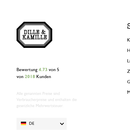
K
H
L
Bewertung
4.73
von 5
Z
von
2018
Kunden
G
M
Alle genannten Preise sind
Verbraucherpreise und enthalten die
gesetzliche Mehrwertsteuer.
DE