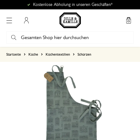
Kostenlose Abholung in unseren Geschäften*
Mein Konto
basierend auf 2 bewertungen
Startseite
Küche
Küchentextilien
Schürzen
5
4
3
2
1
21. Januar 2025
Nur Bewertung, ohne Kommentar