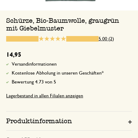
Antwort von Dille & Kamille
Schürze, Bio-Baumwolle, graugrün
22. Januar 2025
mit Giebelmuster
Vielen Dank für Ihre 5-Sterne-Bewe
5.00 (2)
Wir schätzen es sehr und freuen uns
zufrieden sind. 😊
14,95
Versandinformationen
Kostenlose Abholung in unseren Geschäften*
Bewertung 4.73 von 5
31. März 2026
Nur Bewertung, ohne Kommentar
Lagerbestand in allen Filialen anzeigen
Produktinformation