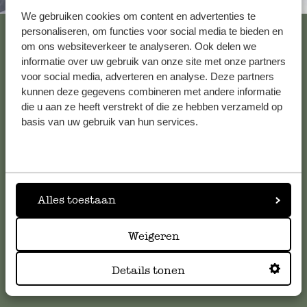
Immer in der Nähe
We gebruiken cookies om content en advertenties te
Alle 62 Geschäfte anzeigen
personaliseren, om functies voor social media te bieden en
om ons websiteverkeer te analyseren. Ook delen we
informatie over uw gebruik van onze site met onze partners
voor social media, adverteren en analyse. Deze partners
Kundenservice/Hilfe
kunnen deze gegevens combineren met andere informatie
die u aan ze heeft verstrekt of die ze hebben verzameld op
basis van uw gebruik van hun services.
Falls Sie Fragen haben oder Tipps und Hilfe brauchen, wenden
Sie sich bitte an unseren Kundenservice. Oder lesen Sie hier
die Antworten auf
häufig gestellte Fragen
.
kundenservice@dille-kamille.de
Alles toestaan
Weigeren
Online-Kundenservice
Details tonen