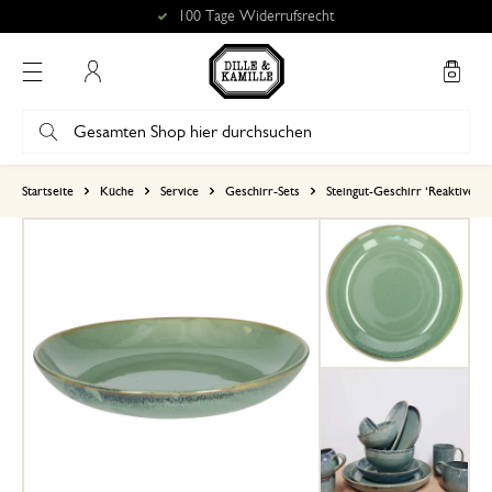
100 Tage Widerrufsrecht
Mein Konto
basierend auf 0 bewertungen
Startseite
Küche
Service
Geschirr-Sets
Steingut-Geschirr ‘Reaktive Gl