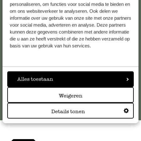
personaliseren, om functies voor social media te bieden en
om ons websiteverkeer te analyseren. Ook delen we
Kundenservice/Hilfe
informatie over uw gebruik van onze site met onze partners
voor social media, adverteren en analyse. Deze partners
kunnen deze gegevens combineren met andere informatie
Falls Sie Fragen haben oder Tipps und Hilfe brauchen, wenden
die u aan ze heeft verstrekt of die ze hebben verzameld op
Sie sich bitte an unseren Kundenservice. Oder lesen Sie hier
basis van uw gebruik van hun services.
die Antworten auf
häufig gestellte Fragen
.
kundenservice@dille-kamille.de
Alles toestaan
Online-Kundenservice
Weigeren
Details tonen