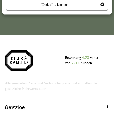
14. Januar 2025
Details tonen
Sehr schöne Emaillie-Teller, die vielseit
Online-Kundenservice
sind.
22. Mai 2025
Nur Bewertung, ohne Kommentar
Bewertung
4.73
von 5
von
2018
Kunden
20. Februar 2025
Nur Bewertung, ohne Kommentar
Alle genannten Preise sind Verbraucherpreise und enthalten die
gesetzliche Mehrwertsteuer.
12. Juni 2026
Nur Bewertung, ohne Kommentar
Service