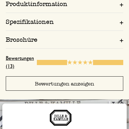
Produktinformation
Tolle Farbe
Spezifikationen
11. August 2023
Tolle Farbe
Broschüre
Antwort von Dille & Kamille
16. August 2023
Bewertungen
Vielen Dank für Ihre schöne Bewert
(13)
Spaß bei Ihren Einkäufen! 🌿
Bewertungen anzeigen
29. September 2024
Nur Bewertung, ohne Kommentar
Sehr schön und eine tolle Far