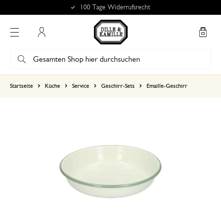
100 Tage Widerrufsrecht
Mein Konto
basierend auf 13 bewertungen
Startseite
Küche
Service
Geschirr-Sets
Emaille-Geschirr
5
4
3
2
1
Hochwertiges
6. Oktober 2025