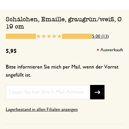
Hochwertiges, etwas schwereres Emaill
begeistert (werden nicht die letzten s
Schälchen, Emaille, graugrün/weiß, Ø
19 cm
5.00 (13)
27. Mai 2023
Nur Bewertung, ohne Kommentar
Ausverkauft
5,95
Bitte informieren Sie mich per Mail, wenn der Vorrat
19. September 2025
angefüllt ist.
Nur Bewertung, ohne Kommentar
1. März 2024
Lagerbestand in allen Filialen anzeigen
Nur Bewertung, ohne Kommentar