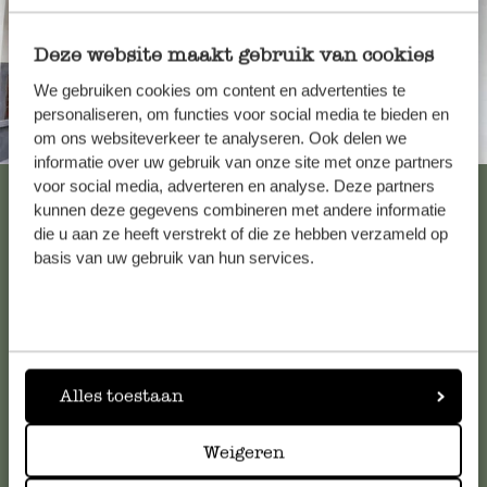
6. Juli 2026
Deze website maakt gebruik van cookies
Nur Bewertung, ohne Kommentar
We gebruiken cookies om content en advertenties te
personaliseren, om functies voor social media te bieden en
Immer in der Nähe
om ons websiteverkeer te analyseren. Ook delen we
informatie over uw gebruik van onze site met onze partners
11. Juli 2025
voor social media, adverteren en analyse. Deze partners
Alle 62 Geschäfte anzeigen
Nur Bewertung, ohne Kommentar
kunnen deze gegevens combineren met andere informatie
die u aan ze heeft verstrekt of die ze hebben verzameld op
basis van uw gebruik van hun services.
Schnelle Lieferung
Kundenservice/Hilfe
21. April 2023
Falls Sie Fragen haben oder Tipps und Hilfe brauchen, wenden
Schnelle Lieferung, tolle Qualität
Sie sich bitte an unseren Kundenservice. Oder lesen Sie hier
die Antworten auf
häufig gestellte Fragen
.
Alles toestaan
Formschön & praktisch
Weigeren
kundenservice@dille-kamille.de